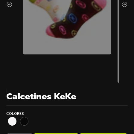
|
Calcetines KeKe
COLORES