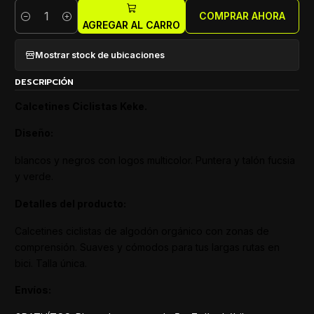
COMPRAR AHORA
Cantidad
AGREGAR AL CARRO
Mostrar stock de ubicaciones
DESCRIPCIÓN
Calcetines Ciclistas Keke.
Diseño:
blancos y negros con logos multicolor. Puntera y talón fucsia
y verde.
Detalles del producto:
Calcetines ciclistas de algodón orgánico con zonas de
comprensión. Suaves y cómodos para tus largas rutas en
bici. Talla única.
Envíos: